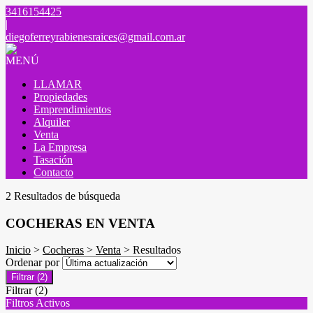
3416154425
|
diegoferreyrabienesraices@gmail.com.ar
MENÚ
LLAMAR
Propiedades
Emprendimientos
Alquiler
Venta
La Empresa
Tasación
Contacto
2 Resultados de búsqueda
COCHERAS EN VENTA
Inicio
>
Cocheras
>
Venta
> Resultados
Ordenar por
Filtrar
(2)
Filtrar
(2)
Filtros Activos