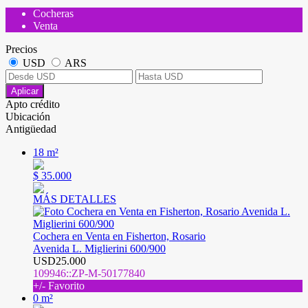
Cocheras
Venta
Precios
USD
ARS
Aplicar
Apto crédito
Ubicación
Antigüedad
18 m²
$ 35.000
MÁS DETALLES
Cochera en Venta en Fisherton, Rosario
Avenida L. Miglierini 600/900
USD25.000
109946::ZP-M-50177840
+/- Favorito
0 m²